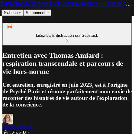
Psychédéliques et conscience — un nouveau paradigme du soin
S'abonner
Se connecter
Lisez sans distraction sur Substack
Entretien avec Thomas Amiard :
respiration transcendale et parcours de
vie hors-norme
Cet entretien, enregistré en juin 2023, est à l'origine
de Psyché Paris et résume parfaitement mon envie de
raconter des histoires de vie autour de l'exploration
de la conscience.
Alexis Arragon
févr. 26, 2025