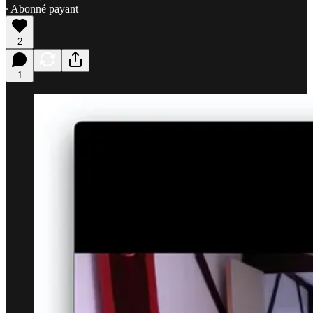
∙ Abonné payant
2
1