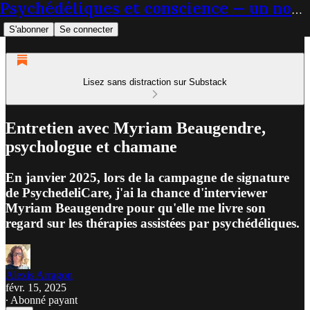
Psychédéliques et conscience — un nouveau paradigme du soin
S'abonner
Se connecter
Lisez sans distraction sur Substack
Entretien avec Myriam Beaugendre,
psychologue et chamane
En janvier 2025, lors de la campagne de signature
de PsychedeliCare, j'ai la chance d'interviewer
Myriam Beaugendre pour qu'elle me livre son
regard sur les thérapies assistées par psychédéliques.
Alexis Arragon
févr. 15, 2025
∙ Abonné payant