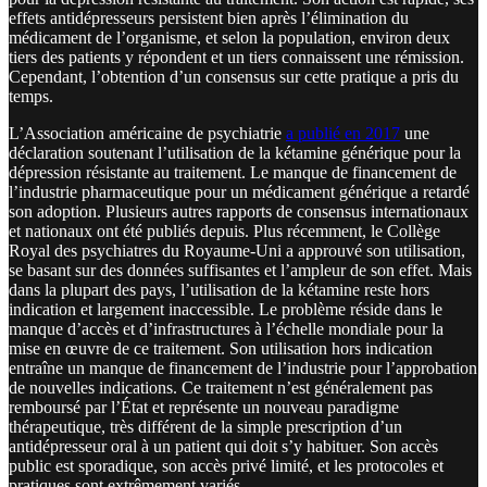
effets antidépresseurs persistent bien après l’élimination du
médicament de l’organisme, et selon la population, environ deux
tiers des patients y répondent et un tiers connaissent une rémission.
Cependant, l’obtention d’un consensus sur cette pratique a pris du
temps.
L’Association américaine de psychiatrie
a publié en 2017
une
déclaration soutenant l’utilisation de la kétamine générique pour la
dépression résistante au traitement. Le manque de financement de
l’industrie pharmaceutique pour un médicament générique a retardé
son adoption. Plusieurs autres rapports de consensus internationaux
et nationaux ont été publiés depuis. Plus récemment, le Collège
Royal des psychiatres du Royaume-Uni a approuvé son utilisation,
se basant sur des données suffisantes et l’ampleur de son effet. Mais
dans la plupart des pays, l’utilisation de la kétamine reste hors
indication et largement inaccessible. Le problème réside dans le
manque d’accès et d’infrastructures à l’échelle mondiale pour la
mise en œuvre de ce traitement. Son utilisation hors indication
entraîne un manque de financement de l’industrie pour l’approbation
de nouvelles indications. Ce traitement n’est généralement pas
remboursé par l’État et représente un nouveau paradigme
thérapeutique, très différent de la simple prescription d’un
antidépresseur oral à un patient qui doit s’y habituer. Son accès
public est sporadique, son accès privé limité, et les protocoles et
pratiques sont extrêmement variés.