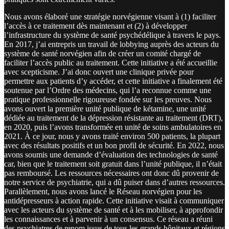
Nous avons élaboré une stratégie norvégienne visant à (1) faciliter
l’accès à ce traitement dès maintenant et (2) à développer
l’infrastructure du système de santé psychédélique à travers le pays.
En 2017, j’ai entrepris un travail de lobbying auprès des acteurs du
système de santé norvégien afin de créer un comité chargé de
faciliter l’accès public au traitement. Cette initiative a été accueillie
avec scepticisme. J’ai donc ouvert une clinique privée pour
permettre aux patients d’y accéder, et cette initiative a finalement été
soutenue par l’Ordre des médecins, qui l’a reconnue comme une
pratique professionnelle rigoureuse fondée sur les preuves. Nous
avons ouvert la première unité publique de kétamine, une unité
dédiée au traitement de la dépression résistante au traitement (DRT),
en 2020, puis l’avons transformée en unité de soins ambulatoires en
2021. À ce jour, nous y avons traité environ 500 patients, la plupart
avec des résultats positifs et un bon profil de sécurité. En 2022, nous
avons soumis une demande d’évaluation des technologies de santé
car, bien que le traitement soit gratuit dans l’unité publique, il n’était
pas remboursé. Les ressources nécessaires ont donc dû provenir de
notre service de psychiatrie, qui a dû puiser dans d’autres ressources.
Parallèlement, nous avons lancé le Réseau norvégien pour les
antidépresseurs à action rapide. Cette initiative visait à communiquer
avec les acteurs du système de santé et à les mobiliser, à approfondir
les connaissances et à parvenir à un consensus. Ce réseau a réuni
des psychiatres de renom issus de tous les grands hôpitaux et régions