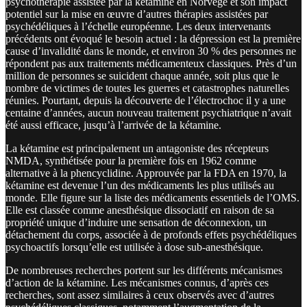
psychothérapie assistée par la kétamine en Norvège et son impact
potentiel sur la mise en œuvre d’autres thérapies assistées par
psychédéliques à l’échelle européenne. Les deux intervenants
précédents ont évoqué le besoin actuel : la dépression est la première
cause d’invalidité dans le monde, et environ 30 % des personnes ne
répondent pas aux traitements médicamenteux classiques. Près d’un
million de personnes se suicident chaque année, soit plus que le
nombre de victimes de toutes les guerres et catastrophes naturelles
réunies. Pourtant, depuis la découverte de l’électrochoc il y a une
centaine d’années, aucun nouveau traitement psychiatrique n’avait
été aussi efficace, jusqu’à l’arrivée de la kétamine.
La kétamine est principalement un antagoniste des récepteurs
NMDA, synthétisée pour la première fois en 1962 comme
alternative à la phencyclidine. Approuvée par la FDA en 1970, la
kétamine est devenue l’un des médicaments les plus utilisés au
monde. Elle figure sur la liste des médicaments essentiels de l’OMS.
Elle est classée comme anesthésique dissociatif en raison de sa
propriété unique d’induire une sensation de déconnexion, un
détachement du corps, associée à de profonds effets psychédéliques
psychoactifs lorsqu’elle est utilisée à dose sub-anesthésique.
De nombreuses recherches portent sur les différents mécanismes
d’action de la kétamine. Les mécanismes connus, d’après ces
recherches, sont assez similaires à ceux observés avec d’autres