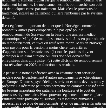
nationale. L’élément crucial est que le remboursement concerne le
traitement lui-même. Le médicament est très bon marché, son coût
est de quelques euros par traitement. Mais c’est le processus de
traitement, intégré au traitement, qui sera remboursé par le système
de santé.
Il est également important de noter que la Norvège, comme de
nombreux autres pays européens, n’a pas opté pour le
remboursement du Spravato sur la base d’une analyse médico-
économique. Malgré de multiples tentatives de Janssen pour obtenir
un remboursement, celui-ci est resté lettre morte. Mais en Norvège,
nous payons pour la version la moins chère. Les critères
d’approbation sont les suivants : (1) tous les patients doivent
participer à un essai clinique ou leurs données doivent être
enregistrées dans un registre ; (2) cette décision de remboursement
sera réévaluée en 2028 en fonction des résultats.
Je pense que notre expérience avec la kétamine peut servir de
modèle pour le déploiement d’autres médicaments psychédéliques
en Europe. D’autres psychédéliques arrivent et nous devons nous y
préparer. La kétamine peut nous permettre de combler le fossé entre
les besoins importants des patients et la longueur et le coût du
processus réglementaire. Nous pouvons également mettre en place
l’infrastructure physique et, surtout, les ressources humaines
nécessaires à ce type de médicaments, et ce, de manière à garantir un
accès public et universel aux patients, afin que ce traitement ne soit