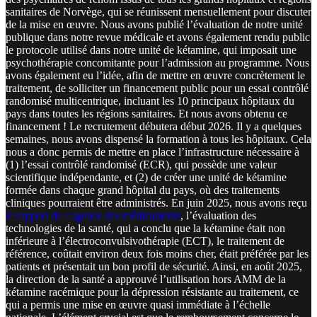
sanitaires de Norvège, qui se réunissent mensuellement pour discuter
de la mise en œuvre. Nous avons publié l’évaluation de notre unité
publique dans notre revue médicale et avons également rendu public
le protocole utilisé dans notre unité de kétamine, qui imposait une
psychothérapie concomitante pour l’admission au programme. Nous
avons également eu l’idée, afin de mettre en œuvre concrètement le
traitement, de solliciter un financement public pour un essai contrôlé
randomisé multicentrique, incluant les 10 principaux hôpitaux du
pays dans toutes les régions sanitaires. Et nous avons obtenu ce
financement ! Le recrutement débutera début 2026. Il y a quelques
semaines, nous avons dispensé la formation à tous les hôpitaux. Cela
nous a donc permis de mettre en place l’infrastructure nécessaire à
(1) l’essai contrôlé randomisé (ECR), qui possède une valeur
scientifique indépendante, et (2) de créer une unité de kétamine
formée dans chaque grand hôpital du pays, où des traitements
cliniques pourraient être administrés. En juin 2025, nous avons reçu
le rapport de l’agence des médicaments
, l’évaluation des
technologies de la santé, qui a conclu que la kétamine était non
inférieure à l’électroconvulsivothérapie (ECT), le traitement de
référence, coûtait environ deux fois moins cher, était préférée par les
patients et présentait un bon profil de sécurité. Ainsi, en août 2025,
la direction de la santé a approuvé l’utilisation hors AMM de la
kétamine racémique pour la dépression résistante au traitement, ce
qui a permis une mise en œuvre quasi immédiate à l’échelle