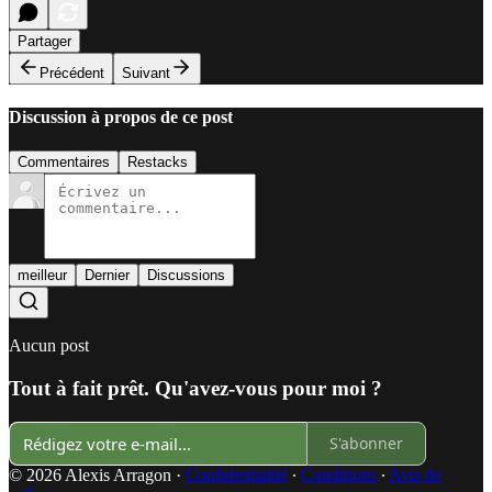
Partager
Précédent
Suivant
Discussion à propos de ce post
Commentaires
Restacks
meilleur
Dernier
Discussions
Aucun post
Tout à fait prêt. Qu'avez-vous pour moi ?
S'abonner
© 2026 Alexis Arragon
·
Confidentialité
∙
Conditions
∙
Avis de