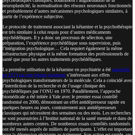
psychédéliques classiques, notamment l’augmentation de la
neuroplasticité, la normalisation des réseaux neuronaux fonctionnels
et probablement d’autres mécanismes psychologiques similaires, à
partir de l’expérience subjective.
Le protocole de traitement associant la kétamine et la psychothérapie
est très similaire à celui requis pour d’autres médicaments
psychédéliques. Il y a donc un processus de sélection, une
préparation, l’expérience psychédélique sous supervision, puis
l’intégration psychologique… Cela requiert également la même
infrastructure physique et la même formation des professionnels de
santé que pour les autres traitements psychédéliques.
La première utilisation de la kétamine en psychiatrie a été
rapportée
en 1973 par une équipe iranienne
s’intéressant aux effets
psychologiques transformateurs de la molécule. Cela a coïncidé avec
l’interdiction de la recherche et de l’usage clinique des
psychédéliques par l’ONU en 1970. Parallèlement, l’approche
biomédicale a été initiée à Yale avec le premier essai contrôlé
randomisé en 2000, démontrant un effet antidépresseur rapide en
quelques heures ou jours, contrairement aux antidépresseurs
classiques qui nécessitent des semaines ou des mois. Les recherches
se sont poursuivies à l’Institut national de la santé mentale et dans de
nombreux autres centres. De nombreux essais contrôlés randomisés
ont été menés auprès de milliers de participants. L’effet est important
pour la dépression résistante au traitement. Son action est rapide, ses