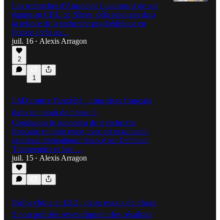
Les recherches d'Amandine Luquiens et de son
équipe au CHU de Nîmes, déjà pionniers dans
la relance de la recherche psychédélique en
France après un…
juil. 16
Alexis Arragon
•
2
1
LSD contre l'anxiété : cinq sites français
dans un essai de phase 3
Continuons le panorama de la recherche
française en plein essor, avec cet essai multi-
centrique international financé par Definium
Therapeutics et bien…
juil. 15
Alexis Arragon
•
Psilocybine et LSD : deux essais de phase
3 non publiés revendiquent des résultats